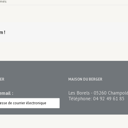
sur
rmés
Affiche
expo
Grèce
rm!
ER
MAISON DU BERGER
Les Borels - 05260 Champol
mail :
Téléphone:
04 92 49 61 85
ez votre newsletter
n du berger Newsletter