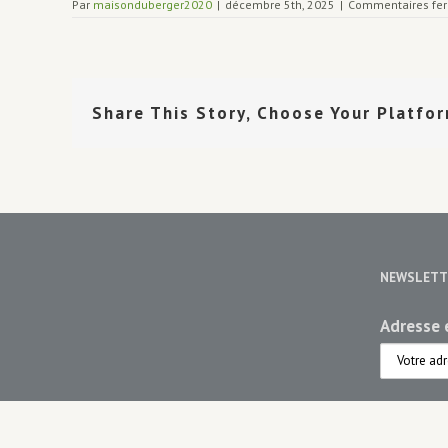
Par
maisonduberger2020
|
décembre 5th, 2025
|
Commentaires fe
Share This Story, Choose Your Platfo
NEWSLETT
Adresse e
Choisiss
Maiso