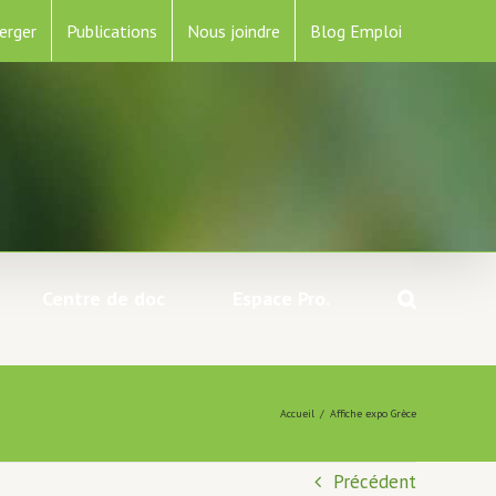
erger
Publications
Nous joindre
Blog Emploi
Centre de doc
Espace Pro.
Accueil
/
Affiche expo Grèce
Précédent