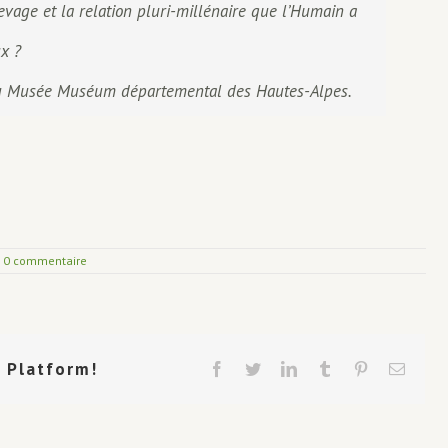
vage et la relation pluri-millénaire que l’Humain a
x ?
 du Musée Muséum départemental des Hautes-Alpes.
0 commentaire
r Platform!
Facebook
Twitter
LinkedIn
Tumblr
Pinterest
Email