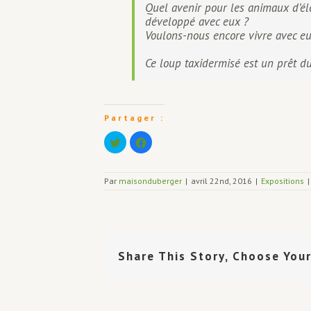
Quel avenir pour les animaux d’éle
développé avec eux ?
Voulons-nous encore vivre avec eu
Ce loup taxidermisé est un prêt
Partager :
Cliquez
Cliquez
pour
pour
partager
partager
sur
sur
Twitter(ouvre
Facebook(ouvre
Par
maisonduberger
dans
dans
|
avril 22nd, 2016
|
Expositions
|
une
une
nouvelle
nouvelle
fenêtre)
fenêtre)
Share This Story, Choose You