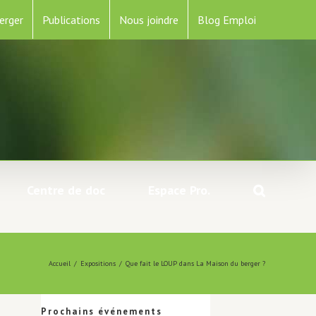
erger
Publications
Nous joindre
Blog Emploi
Centre de doc
Espace Pro.
Accueil
/
Expositions
/
Que fait le LOUP dans La Maison du berger ?
Prochains événements