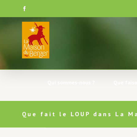
Skip
to
Facebook
content
Qui sommes-nous ?
Que faiso
Que fait le LOUP dans La M