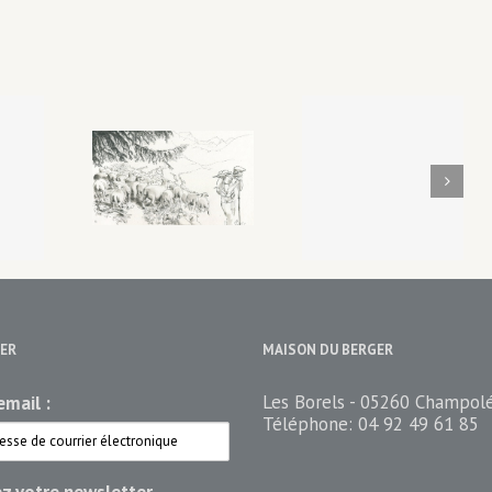
Pierre
ger, un
Melet, les
ier. Je
Portrait
archives
s fais
d’un glacier
d’un berger
dessin?
écrivain
ER
MAISON DU BERGER
Les Borels - 05260 Champol
mail :
Téléphone:
04 92 49 61 85