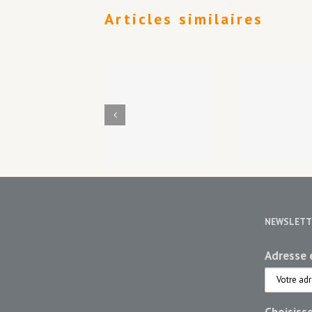
Articles similaires
Laines de
Ber
Gérald de
montagnes
mét
Viviés,
/ Montagne
vou
photographe
de laine
un 
NEWSLETT
Adresse e