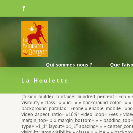
Skip
to
Facebook
content
Qui sommes-nous ?
Que faiso
La Houlette
[fusion_builder_container hundred_percent= »no » e
visibility » class= » » id= » » background_color=
background_parallax= »none » enable_mobile= »no 
video_aspect_ratio= »16:9″ video_loop= »yes » vide
margin_top= » » margin_bottom= » » padding_top= 
type= »1_1″ layout= »1_1″ spacing= » » center_con
visibility,large-visibility » class= » » id= » » ba