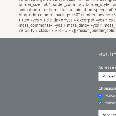
border_size= »0″ border_color= » » border_style= »
animation_direction= »left » animation_speed= »0.3
blog_grid_column_spacing= »40″ number_posts= »6″ 
title= »yes » title_link= »yes » excerpt= »yes » e
meta_comments= »yes » meta_date= »yes » meta_link
visibility » class= » » id= » » /][/fusion_builder_co
NEWSLETT
Adresse e
Choisiss
Maiso
Maiso