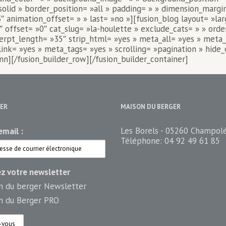
solid » border_position= »all » padding= » » dimension_margi
″ animation_offset= » » last= »no »][fusion_blog layout= »la
offset= »0″ cat_slug= »la-houlette » exclude_cats= » » ord
xcerpt_length= »35″ strip_html= »yes » meta_all= »yes » meta
= »yes » meta_tags= »yes » scrolling= »pagination » hide_on_
lumn][/fusion_builder_row][/fusion_builder_container]
ER
MAISON DU BERGER
Les Borels - 05260 Champol
mail :
Téléphone:
04 92 49 61 85
ez votre newsletter
n du berger Newsletter
n du Berger PRO