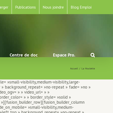
erger
Publications
Nous joindre
Blog Emploi
Centre de doc
Espace Pro.
Accueil
/
La Houlette
 »small-visibility,medium-visibility,large-
er » background_repeat= »no-repeat » fade= »no »
eo_ogv= » » video_url= » »
rder_color= » » border_style= »solid »
»][fusion_builder_row][fusion_builder_column
de_on_mobile= »small-visibility,medium-
n= »left top » background_repeat= »no-repeat »