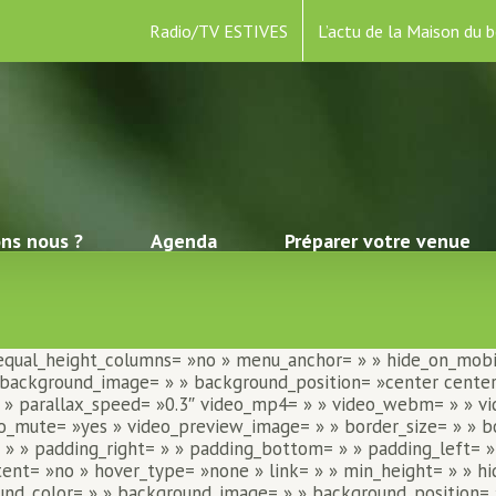
Radio/TV ESTIVES
L’actu de la Maison du b
ns nous ?
Agenda
Préparer votre venue
qual_height_columns= »no » menu_anchor= » » hide_on_mobile=
 » » background_image= » » background_position= »center cent
» parallax_speed= »0.3″ video_mp4= » » video_webm= » » vid
o_mute= »yes » video_preview_image= » » border_size= » » bo
» » padding_right= » » padding_bottom= » » padding_left= » 
tent= »no » hover_type= »none » link= » » min_height= » » hi
ckground_color= » » background_image= » » background_positio