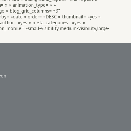
n= » » animation_type= » »
rge » blog_grid_columns= »3″
erby= »date » order= »DESC » thumbnail= »yes »
_author= »yes » meta_categories= »yes »
mobile= »small-visibility,medium-visibility,large-
éon