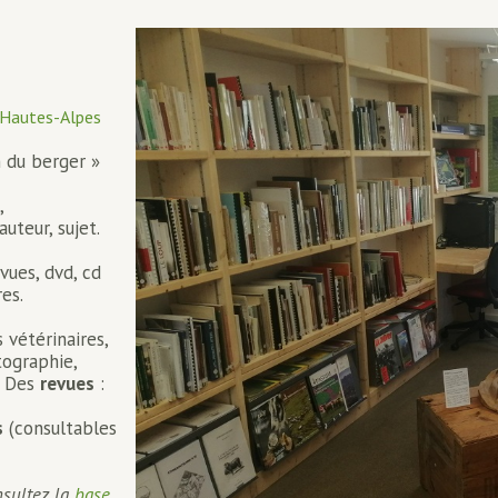
e
 Hautes-Alpes
n du berger »
,
uteur, sujet.
vues, dvd, cd
res.
s vétérinaires,
tographie,
c. Des
revues
:
s
(consultables
nsultez la
base