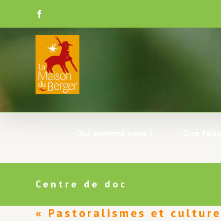
Skip
to
Facebook
content
Qui sommes-nous ?
Que faiso
Centre de doc
« Pastoralismes et cultur