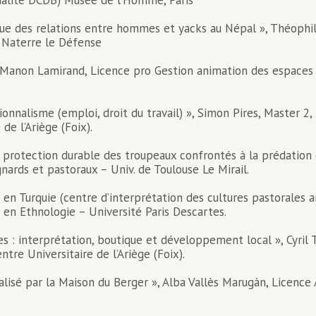
alité DCDB) Musée de l’Homme, Paris
ique des relations entre hommes et yacks au Népal », Théoph
t Naterre le Défense
 », Manon Lamirand, Licence pro Gestion animation des espace
ionnalisme (emploi, droit du travail) », Simon Pires, Master 2
de l’Ariège (Foix).
 protection durable des troupeaux confrontés à la prédation d
rds et pastoraux – Univ. de Toulouse Le Mirail.
 en Turquie (centre d’interprétation des cultures pastorales a
 en Ethnologie – Université Paris Descartes.
lles : interprétation, boutique et développement local », Cyr
ntre Universitaire de l’Ariège (Foix).
alisé par la Maison du Berger », Alba Vallès Marugàn, Licence 