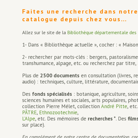
Faites une recherche dans notr
catalogue depuis chez vous…
Allez sur le site de la
Bibliothèque départementale des
1- Dans « Bibliothèque actuelle », cocher : « Maiso
2- rechercher par mots-clés : bergers, pastoralisme
transhumance, alpage, etc. ou recherchez par titre, a
Plus de
2500 documents
en consultation (livres, re
audio) : techniques, culture, littérature, documentai
Des
fonds spécialisés
: botanique, agriculture, soin
sciences humaines et sociales, arts populaires, pho
collection Pierre Mélet, collection
André Pitte
, et
PÂTRE
,
Ethnozootechnie
,
L’Alpe
, etc. Des mémoires de
recherches *
. Des
film
sur place).
En complément de notre centre de documentation, co