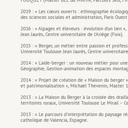
FOUQUET (Master BEE du MNHN, Parcours SeB, Fin
2019 : « Les cœurs ouverts : ethnographie écolog
des sciences sociales et administration, Paris Oues
2016 : « Alpages et éleveurs : évolution d’un lien
Jean Jaurès, Centre universitaire de l’Ariège (Foix).
2015 : « Berger, un métier entre passion et profess
Université Toulouse Jean Jaurès, Centre universitaire 
2014 : « L’aide-berger : un nouveau métier pour une
Géographie, Gestion-animation des espaces montagna
2014 : « Projet de création de « Maison du berger »
et patrimonialisation », Michaël Thevenin, Master 1
2013 : « La Maison du Berger à la croisée des drai
territoires ruraux, Université Toulouse Le Mirail – Ce
2013 : « Le parcours d’interprétation du paysage ré
catholique de Valencia, Espagne.