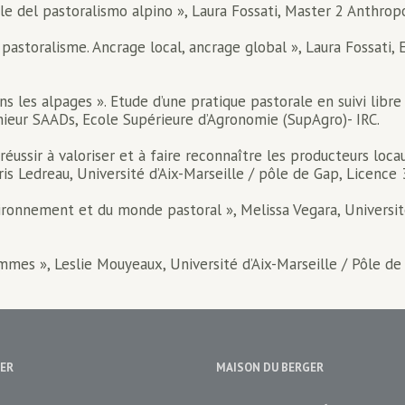
le del pastoralismo alpino », Laura Fossati, Master 2 Anthropo
 pastoralisme. Ancrage local, ancrage global », Laura Fossati
ns les alpages ». Etude d’une pratique pastorale en suivi lib
ieur SAADs, Ecole Supérieure d’Agronomie (SupAgro)- IRC.
 réussir à valoriser et à faire reconnaître les producteurs lo
oris Ledreau, Université d’Aix-Marseille / pôle de Gap, Licenc
vironnement et du monde pastoral », Melissa Vegara, Universit
emmes », Leslie Mouyeaux, Université d’Aix-Marseille / Pôl
ER
MAISON DU BERGER