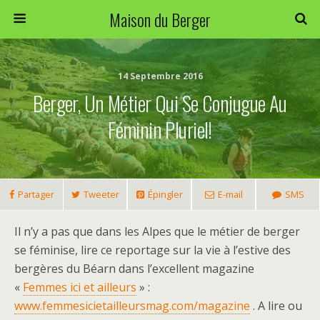
Maison du Berger
14 Septembre 2016
Berger, Un Métier Qui Se Conjugue Au
Féminin Pluriel!
Partager
Tweeter
Épingler
E-mail
SMS
Il n’y a pas que dans les Alpes que le métier de berger
se féminise, lire ce reportage sur la vie à l’estive des
bergères du Béarn dans l’excellent magazine
«
Femmes ici et ailleurs
» :
www.femmesicietailleursmag.com/magazine
. A lire ou