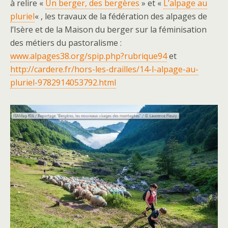
à relire «
Un berger, des bergères
» et «
L’alpage au
pluriel
« , les travaux de la fédération des alpages de
l’Isère et de la Maison du berger sur la féminisation
des métiers du pastoralisme :
www.alpages38.org/spip.php?rubrique94
et
http://cardere.fr/hors-les-drailles/14-l-alpage-au-
pluriel-9782914053792.html