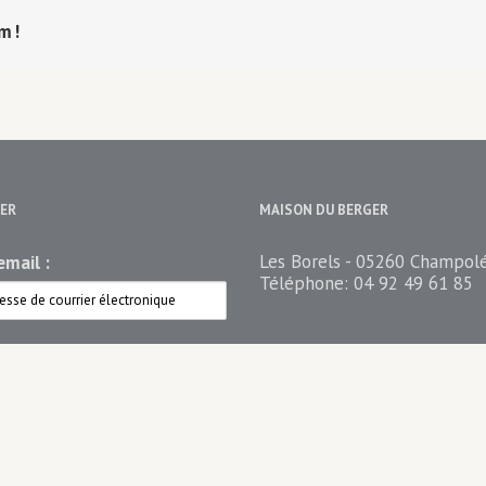
rm!
ER
MAISON DU BERGER
Les Borels - 05260 Champol
mail :
Téléphone:
04 92 49 61 85
ez votre newsletter
n du berger Newsletter
n du Berger PRO