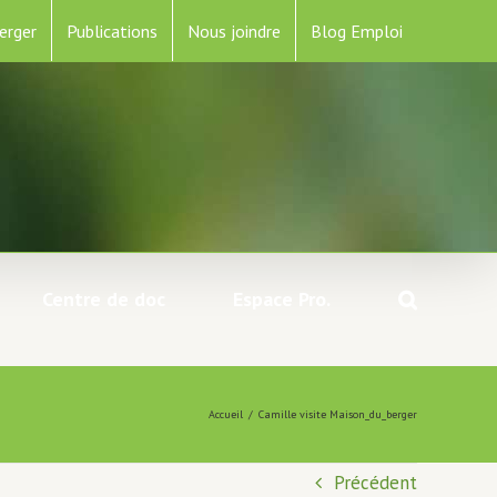
erger
Publications
Nous joindre
Blog Emploi
Centre de doc
Espace Pro.
Accueil
/
Camille visite Maison_du_berger
Précédent