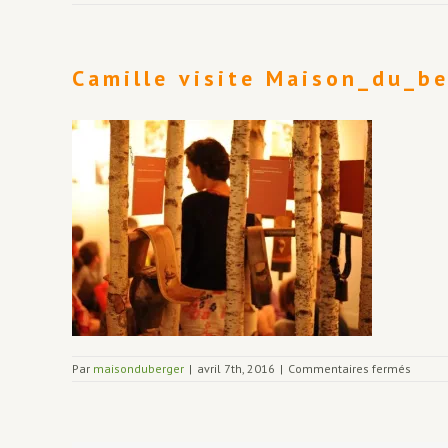
Camille visite Maison_du_b
sur
Par
maisonduberger
|
avril 7th, 2016
|
Commentaires fermés
Camill
visite
Maison