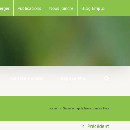
erger
Publications
Nous joindre
Blog Emploi
Centre de doc
Espace Pro.
Accueil
/
Discussion aprés le concours de filets
Précédent