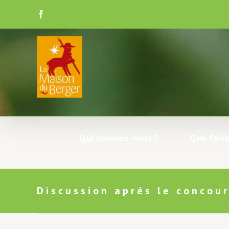
Skip
to
Facebook
content
Qui sommes-nous ?
Que faiso
Discussion aprés le concour