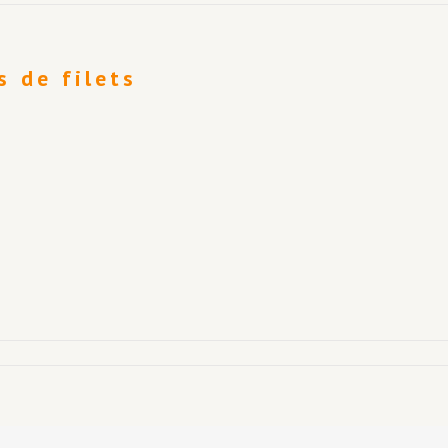
s de filets
cussion
és
cours
s