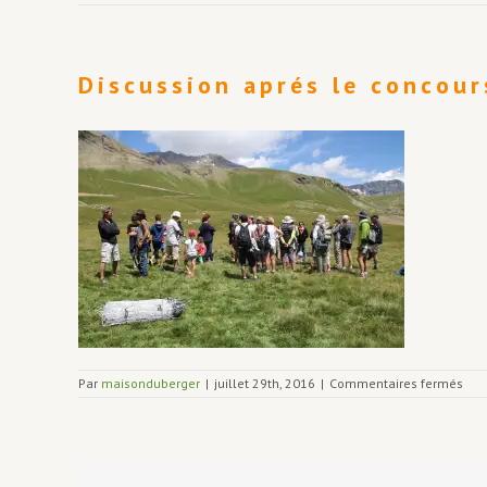
Discussion aprés le concour
sur
Par
maisonduberger
|
juillet 29th, 2016
|
Commentaires fermés
Dis
apr
le
con
de
filet