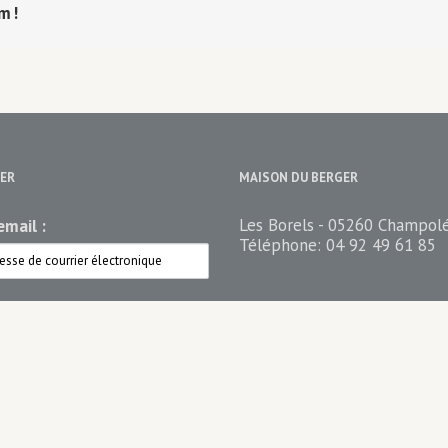
rm!
ER
MAISON DU BERGER
Les Borels - 05260 Champol
mail :
Téléphone:
04 92 49 61 85
ez votre newsletter
n du berger Newsletter
n du Berger PRO