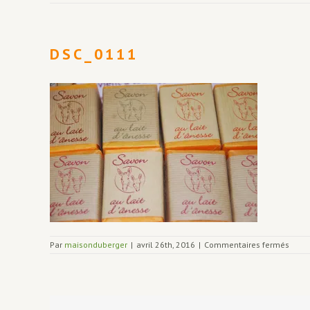
DSC_0111
sur
Par
maisonduberger
|
avril 26th, 2016
|
Commentaires fermés
DSC_