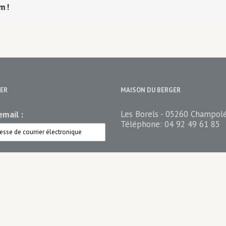
rm!
ER
MAISON DU BERGER
Les Borels - 05260 Champol
mail :
Téléphone:
04 92 49 61 85
ez votre newsletter
n du berger Newsletter
n du Berger PRO