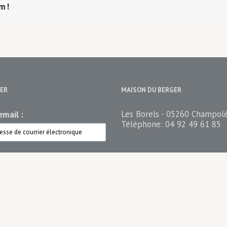
rm!
ER
MAISON DU BERGER
Les Borels - 05260 Champol
mail :
Téléphone:
04 92 49 61 85
ez votre newsletter
n du berger Newsletter
n du Berger PRO