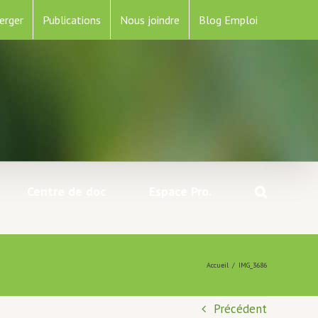
erger
Publications
Nous joindre
Blog Emploi
Centre de doc
Espace Pro.
Accueil
/
IMG_3686
Précédent