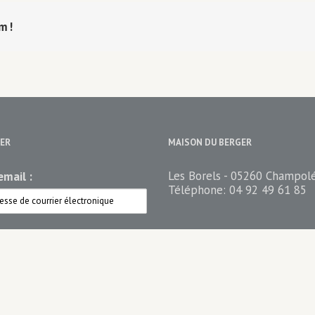
rm!
ER
MAISON DU BERGER
Les Borels - 05260 Champol
mail :
Téléphone:
04 92 49 61 85
ez votre newsletter
n du berger Newsletter
n du Berger PRO