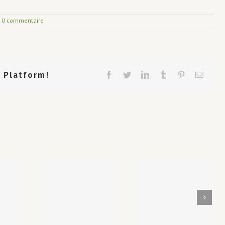
0 commentaire
r Platform!
Facebook
Twitter
LinkedIn
Tumblr
Pinterest
Email
 Petit
Les
uel du
métamorph
Le troupeau
erger
du bon
alpage
berger