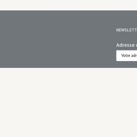
sculpteur
NEWSLETT
Adresse e
Choisiss
Maiso
Maiso