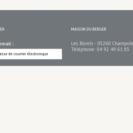
ER
MAISON DU BERGER
Les Borels - 05260 Champol
mail :
Téléphone:
04 92 49 61 85
ez votre newsletter
n du berger Newsletter
n du Berger PRO