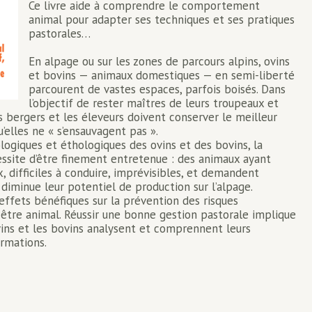
Ce livre aide à comprendre le comportement
animal pour adapter ses techniques et ses pratiques
pastorales…
En alpage ou sur les zones de parcours alpins, ovins
et bovins — animaux domestiques — en semi-liberté
parcourent de vastes espaces, parfois boisés. Dans
l’objectif de rester maîtres de leurs troupeaux et
es bergers et les éleveurs doivent conserver le meilleur
’elles ne « s’ensauvagent pas ».
logiques et éthologiques des ovins et des bovins, la
site d’être finement entretenue : des animaux ayant
, difficiles à conduire, imprévisibles, et demandent
diminue leur potentiel de production sur l’alpage.
 effets bénéfiques sur la prévention des risques
-être animal. Réussir une bonne gestion pastorale implique
vins et les bovins analysent et comprennent leurs
rmations.