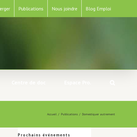
erger
Publications
Nous joindre
Blog Emploi
Centre de doc
Espace Pro.
Accueil
/
Publications
/
Domestiquer autrement
Prochains événements