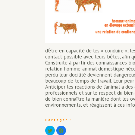
d’être en capacité de les « conduire », l
contact possible avec leurs bêtes, afin qu
Construite à partir des connaissances bio
relation homme-animal domestique néces
perdu leur docilité deviennent dangereux
beaucoup de temps de travail. Leur peur 
Anticiper les réactions de l’animal a des
professionnels et sur le respect du bien
de bien connaître la manière dont les o
environnements, et réagissent à ces info
Partager :
Cliquez
Cliquez
pour
pour